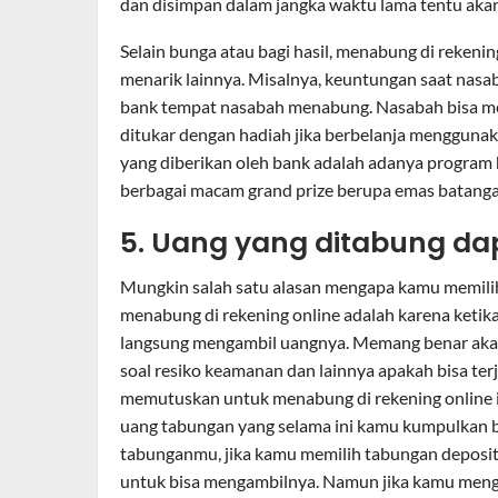
dan disimpan dalam jangka waktu lama tentu ak
Selain bunga atau bagi hasil, menabung di reken
menarik lainnya. Misalnya, keuntungan saat nasa
bank tempat nasabah menabung. Nasabah bisa me
ditukar dengan hadiah jika berbelanja menggunaka
yang diberikan oleh bank adalah adanya program 
berbagai macam grand prize berupa emas batangan
5. Uang yang ditabung d
Mungkin salah satu alasan mengapa kamu memili
menabung di rekening online adalah karena keti
langsung mengambil uangnya. Memang benar akan
soal resiko keamanan dan lainnya apakah bisa te
memutuskan untuk menabung di rekening online 
uang tabungan yang selama ini kamu kumpulkan b
tabunganmu, jika kamu memilih tabungan deposi
untuk bisa mengambilnya. Namun jika kamu men