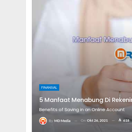
FINANSIAL
5 Manfaat Menabung Di Rekeni
Benefits of Saving in an Online Account
On
Okt 26, 2021
618
By
MD Media