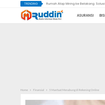
Dompet Pria Minimalis, Tipis, dan Lan
Rumah Atap Miring ke Belakang: S
TRENDING
ASURANSI
BIS
Home
Finansial
5 Manfaat Menabung di Rekening Online