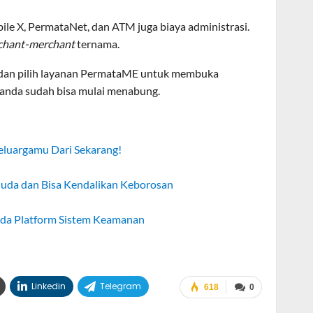
bile X, PermataNet, dan ATM juga biaya administrasi.
chant-merchant
ternama.
 dan pilih layanan PermataME untuk membuka
u anda sudah bisa mulai menabung.
eluargamu Dari Sekarang!
Muda dan Bisa Kendalikan Keborosan
 pada Platform Sistem Keamanan
Linkedin
Telegram
618
0