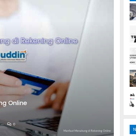
ng Online
0
N
Manfaat Menabung di Rekening Online