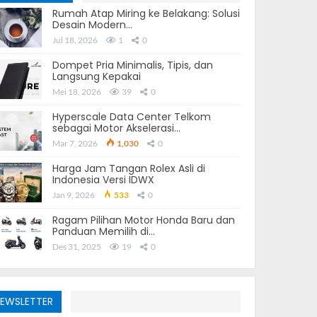
Rumah Atap Miring ke Belakang: Solusi
Desain Modern…
Jul 18, 2026
1
0
Dompet Pria Minimalis, Tipis, dan
Langsung Kepakai
Mei 18, 2026
39
0
Hyperscale Data Center Telkom
sebagai Motor Akselerasi…
Mar 7, 2026
1,030
0
Harga Jam Tangan Rolex Asli di
Indonesia Versi IDWX
Jan 9, 2026
533
0
Ragam Pilihan Motor Honda Baru dan
Panduan Memilih di…
Des 31, 2025
19
0
EWSLETTER