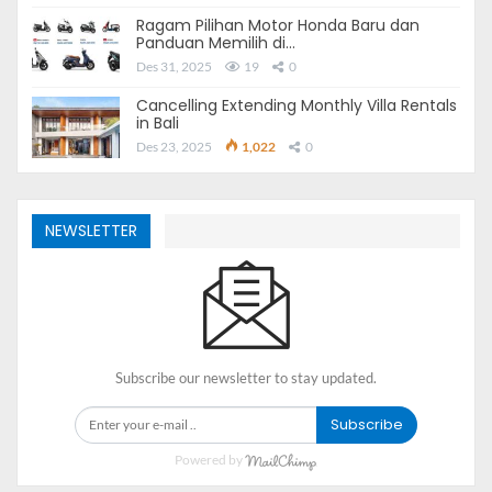
Ragam Pilihan Motor Honda Baru dan
Panduan Memilih di…
Des 31, 2025
19
0
Cancelling Extending Monthly Villa Rentals
in Bali
Des 23, 2025
1,022
0
Azure Tower Klaska Residence
NEWSLETTER
Blogger Gathering & SEO
Workshop
Melihat beberapa blogger lain sudah ada yang datang
lebih dulu dan berkumpul di Marketing Gallery Klaska
Subscribe our newsletter to stay updated.
Residence, saya dan teman-teman blogger Lamongan
Subscribe
meluncur ke sana untuk mengisi daftar hadir sebagai
peserta SEO workshop yang diadakan Apartemen di
Powered by
Surabaya itu.