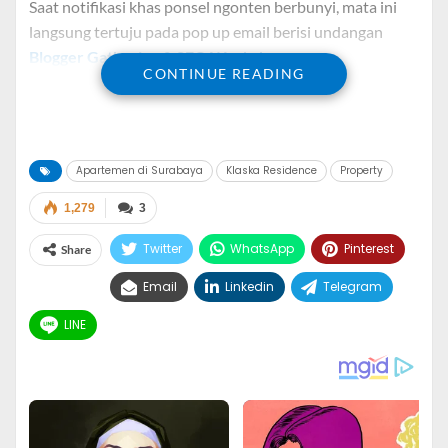
Saat notifikasi khas ponsel ngonten berbunyi, mata ini
langsung tertuju pada pop up email berisi undangan
Blogger Gathering & SEO Workshop
yang
CONTINUE READING
diselengarakan oleh tim Apartemen di Surabaya pada
hari Sabtu 3 Desember 2022 di Klaska Residence.
Email yang saya terima tersebut adalah undangan
Apartemen di Surabaya
Klaska Residence
Property
khusus untuk blogger Surabaya dari Sinar Mas Land
melalui akun kak Harris Maulana. Undangan ini
1,279
3
merupakan kali kedua saya mendapatkan kesempatan
berkumpul dengan teman-teman blogger Surabaya di
Twitter
WhatsApp
Pinterest
Share
Klaska Residence
.
Email
Linkedin
Telegram
Saya sangat
excited
mengikuti event-event blogger
LINE
seperti ini, apalagi event yang diadakan oleh
Sinar Mas
Land
di Klaska Residence Surabaya, sudah pasti banyak
ilmu,
surprize
dan tidak ketinggalan goodie bag khas
Apartemen di Surabaya tersebut.