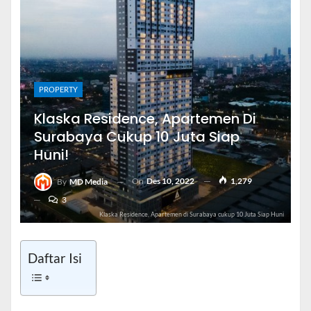
PROPERTY
Klaska Residence, Apartemen Di
Surabaya Cukup 10 Juta Siap
Huni!
On
Des 10, 2022
1,279
By
MD Media
3
Klaska Residence, Apartemen di Surabaya cukup 10 Juta Siap Huni
Daftar Isi