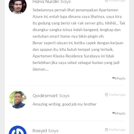
Hana Nurdin
Says
4 tahun ago
Awal ceritanya seperti ini, sebelum berangkat ke
Sebelumnya pernah lihat penampakan Apartemen
Surabaya, saya dan beberapa teman
blogger
Lamongan
Azure ini, entah lupa dimana saya lihatnya, saya kira
membuat janji akan berangkat bersama menuju
itu gedung yang berisi rak-rak server gitu, hihihiii… Tak
Surabaya menggunakan
transportasi
umum kereta api
disangka-sangka isinya indah bangeed, lengkap dan
dengan jadwal pemberangkatan pukul 06.33 wib.
sentuhan smart home-nya bikin pingin sih.
Benar seperti ulasan ini, ketika capek dengan kerjaan
Sebelum kereta berangkat, kami bertemu di area kursi
dan apapun itu, kita butuh tempat yang terbaik,
tunggu dan saling menyapa satu sama lain. Sayangnya,
Apartemen Klaska Residence Surabaya ini tidak
berlebihan jika saya sebut sebagai hunian yang jadi
meskipun berangkat bersama kami tidak bisa duduk
idaman….
berdekatan karena nomor
kursi
kami jauh selisihnya.
Reply
Sesaat setelah kereta api berangkat, kami ngobrol
melalui whatsapp sambil bercanda. Di tengah
Qodirsmart
Says
4 tahun ago
perbincangan itu, tiba-tiba ada yang aneh dengan
ponsel
Amazing writing, good job my brother
saya.
Chatting
whatsapp saya tidak bisa terkirim padahal
sinyal penuh dan
kuota
data masih ada.
Reply
Berbagai cara saya coba untuk memulihkan sinyal ponsel
Rasyid
Says
4 tahun ago
mulai dari mengaktifkan lalu menonaktifkan mode