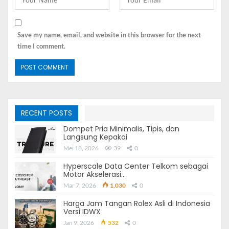
Tepat pada pukul 08.30 wib, kami tiba di Klaska
Residence. Senang rasanya dapat berkunjung lagi ke
Save my name, email, and website in this browser for the next
Apartemen di Surabaya tersebut. Suasana Klaska
time I comment.
Residence sudah banyak perubahan, kini gedung
apartemen sudah terealisasi. Terlihat megah Apartemen
Azure Klaska Residence yang layak disebut skyscaper.
RECENT POSTS
Dompet Pria Minimalis, Tipis, dan
Langsung Kepakai
Mei 18, 2026
39
0
Hyperscale Data Center Telkom sebagai
Motor Akselerasi…
Mar 7, 2026
1,030
0
Harga Jam Tangan Rolex Asli di Indonesia
Versi IDWX
Jan 9, 2026
532
0