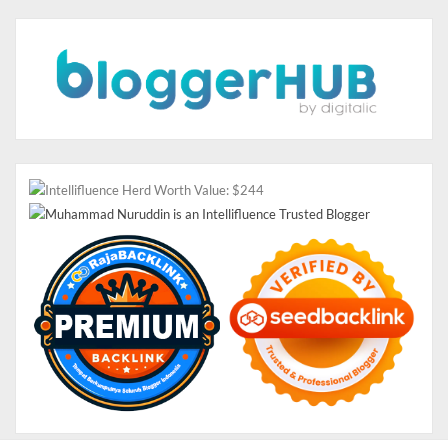
Di awal acara kak Harris Maulana memperkenalkan Sinar
Mas Land dengan berbagai macam programnya. Kami
sangat antusias mendengarkannya, kak Harris bercerita
tentang Sinar Mas land dari A sampai Z. Ini adalah foto
kak Harris saat membuka wawasan kami para blogger
mengenai Sinar Mas Land.