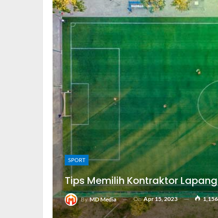
SPORT
Tips Memilih Kontraktor Lapang
On
Apr 15, 2023
1,156
By
MD Media