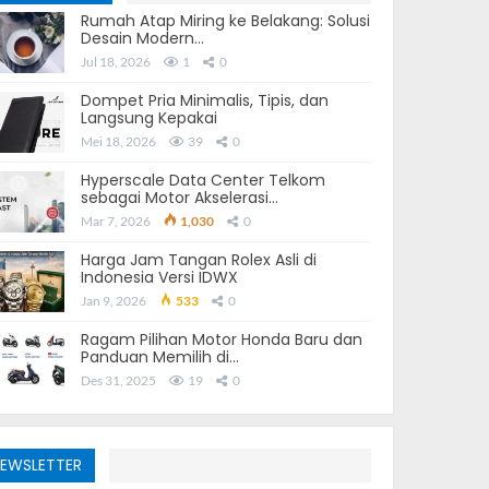
Rumah Atap Miring ke Belakang: Solusi
Desain Modern…
Jul 18, 2026
1
0
Dompet Pria Minimalis, Tipis, dan
Langsung Kepakai
Mei 18, 2026
39
0
Hyperscale Data Center Telkom
sebagai Motor Akselerasi…
Mar 7, 2026
1,030
0
Harga Jam Tangan Rolex Asli di
Indonesia Versi IDWX
Jan 9, 2026
533
0
Ragam Pilihan Motor Honda Baru dan
Panduan Memilih di…
Des 31, 2025
19
0
EWSLETTER