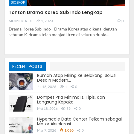
BIOSKOP
Tonton Drama Korea Sub Indo Lengkap
MD MEDIA
Feb 1, 2023
0
Drama Korea Sub Indo - Drama Korea atau dikenal dengan
sebutan K-drama telah menjadi tren di seluruh dunia…
RECENT POSTS
Rumah Atap Miring ke Belakang: Solusi
Desain Modern…
Jul 18, 2026
1
0
Dompet Pria Minimalis, Tipis, dan
Langsung Kepakai
Mei 18, 2026
39
0
Hyperscale Data Center Telkom sebagai
Motor Akselerasi…
Mar 7, 2026
1,030
0