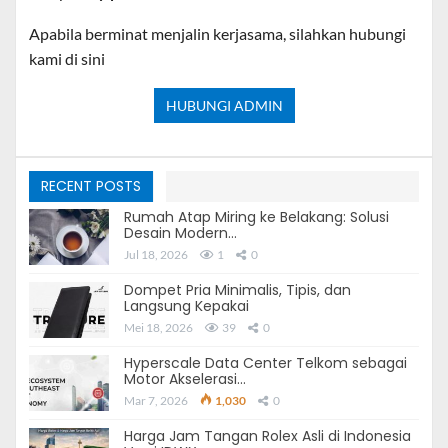
Apabila berminat menjalin kerjasama, silahkan hubungi
kami di sini
HUBUNGI ADMIN
RECENT POSTS
Rumah Atap Miring ke Belakang: Solusi
Desain Modern…
Jul 18, 2026
1
0
Dompet Pria Minimalis, Tipis, dan
Langsung Kepakai
Mei 18, 2026
39
0
Hyperscale Data Center Telkom sebagai
Motor Akselerasi…
Mar 7, 2026
1,030
0
Harga Jam Tangan Rolex Asli di Indonesia