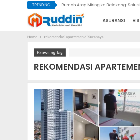
Rumah Atap Miring ke Belakang: Solus
TRENDING
ASURANSI
BIS
Home
rekomendasi apartemen di Surabaya
Browsing Tag
REKOMENDASI APARTEMEN