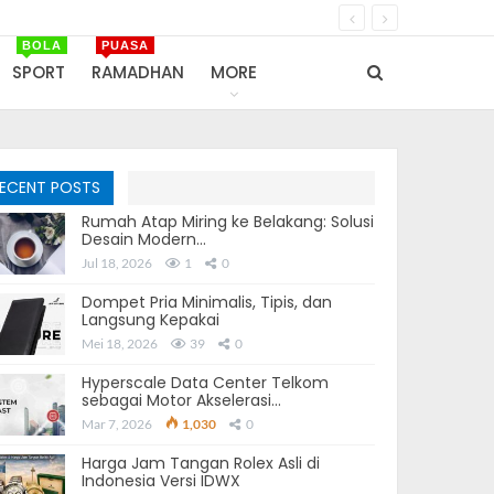
BOLA
PUASA
SPORT
RAMADHAN
MORE
ECENT POSTS
Rumah Atap Miring ke Belakang: Solusi
Desain Modern…
Jul 18, 2026
1
0
Dompet Pria Minimalis, Tipis, dan
Langsung Kepakai
Mei 18, 2026
39
0
Hyperscale Data Center Telkom
sebagai Motor Akselerasi…
Mar 7, 2026
1,030
0
Harga Jam Tangan Rolex Asli di
Indonesia Versi IDWX