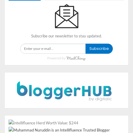
dibanding PUBG Mobile, yaitu sekitar 10 menit. Ini
menjadikannya sangat cocok untuk dimainkan kapan
saja dan di mana saja.
Meski memiliki grafis yang lebih sederhana, Free Fire
Subscribe our newsletter to stay updated.
tetap menawarkan pengalaman bermain yang
menyenangkan berkat kontrol yang responsif dan fitur-
Subscribe
fitur inovatif seperti karakter dengan kemampuan unik
Powered by
dan sistem pet.
4. Genshin Impact
Genshin Impact sukses mencuri perhatian dunia sejak
peluncurannya. Game ini mengusung genre action RPG
dengan dunia terbuka (open world) yang sangat luas dan
indah. Mekanisme gacha-nya memungkinkan pemain
mengumpulkan karakter dengan kemampuan dan
elemen berbeda.