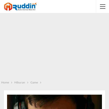
Home
Hiburan
Game