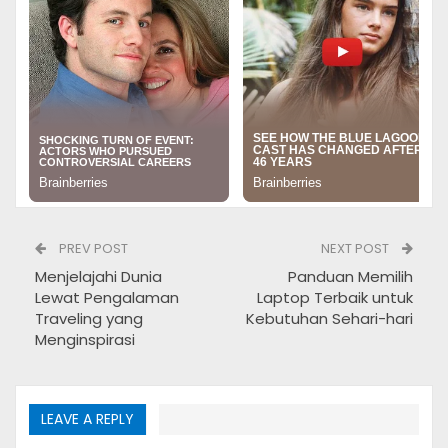
Game Mobile Paling
Populer Saat Ini
PREV POST
NEXT POST
Menjelajahi Dunia
Panduan Memilih
Lewat Pengalaman
Laptop Terbaik untuk
Traveling yang
Kebutuhan Sehari-hari
Menginspirasi
Game Mobile Paling Populer
LEAVE A REPLY
1. Mobile Legends: Bang