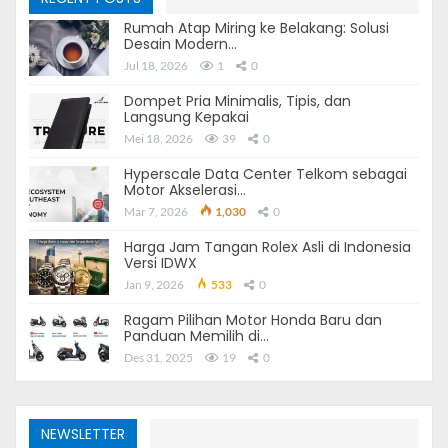
Rumah Atap Miring ke Belakang: Solusi
Sejak awal kemunculannya, PUBG Mobile langsung
Desain Modern…
meroket dan menjadi game battle royale favorit. Dengan
Jul 18, 2026
1
0
grafis realistis dan gameplay yang intens, pemain diajak
Dompet Pria Minimalis, Tipis, dan
untuk bertahan hidup di medan perang yang luas
Langsung Kepakai
bersama 100 pemain lain. Unsur strategi dan kerja sama
Mei 18, 2026
39
0
tim menjadi kunci kemenangan di game ini.
Hyperscale Data Center Telkom sebagai
Motor Akselerasi…
Selain mode battle royale klasik, PUBG Mobile juga
Mar 7, 2026
1,030
0
menawarkan berbagai mode baru seperti Metro Royale,
Harga Jam Tangan Rolex Asli di Indonesia
Payload, dan Team Deathmatch yang memperkaya
Versi IDWX
pengalaman bermain. Tak heran jika komunitasnya tetap
Jan 9, 2026
533
0
aktif dan berkembang pesat.
Ragam Pilihan Motor Honda Baru dan
Panduan Memilih di…
3. Free Fire
Des 31, 2025
19
0
Free Fire menjadi pilihan utama bagi gamer yang
menginginkan gameplay cepat dan ringan. Game ini
NEWSLETTER
memiliki durasi per pertandingan yang lebih singkat