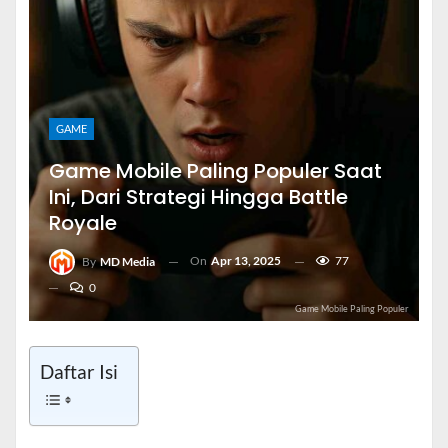
GAME
Game Mobile Paling Populer Saat
Ini, Dari Strategi Hingga Battle
Royale
On
Apr 13, 2025
77
By
MD Media
0
Game Mobile Paling Populer
Daftar Isi