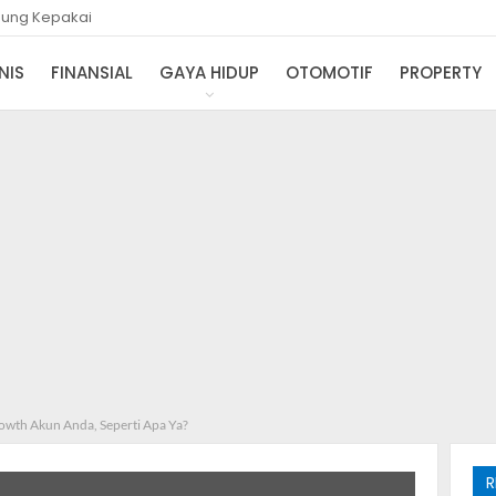
gsung Kepakai
NIS
FINANSIAL
GAYA HIDUP
OTOMOTIF
PROPERTY
owth Akun Anda, Seperti Apa Ya?
R