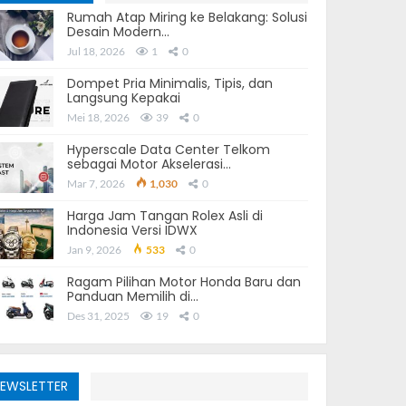
Rumah Atap Miring ke Belakang: Solusi
Desain Modern…
Jul 18, 2026
1
0
Dompet Pria Minimalis, Tipis, dan
Langsung Kepakai
Mei 18, 2026
39
0
Hyperscale Data Center Telkom
sebagai Motor Akselerasi…
Mar 7, 2026
1,030
0
Harga Jam Tangan Rolex Asli di
Indonesia Versi IDWX
Jan 9, 2026
533
0
Ragam Pilihan Motor Honda Baru dan
Panduan Memilih di…
Des 31, 2025
19
0
EWSLETTER