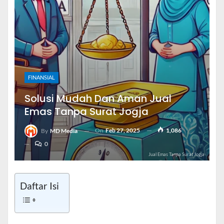
FINANSIAL
Solusi Mudah Dan Aman Jual
Emas Tanpa Surat Jogja
On
Feb 27, 2025
1,086
By
MD Media
0
Jual Emas Tanpa Surat Jogja
Daftar Isi