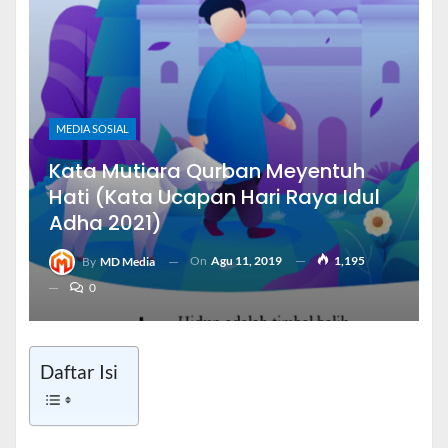
MEDIA SOSIAL
Kata Mutiara Qurban Meyentuh
Hati (Kata Ucapan Hari Raya Idul
Adha 2021)
On
Agu 11, 2019
1,195
By
MD Media
0
Daftar Isi