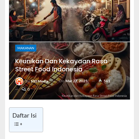
MAKANAN
Keunikan Dan Kekayaan Rasa
Street Food Indonesia
On
Mar 27, 2025
561
By
MD Media
0
Keunikan dan Kekayaan Rasa Street Food Indonesia
Daftar Isi