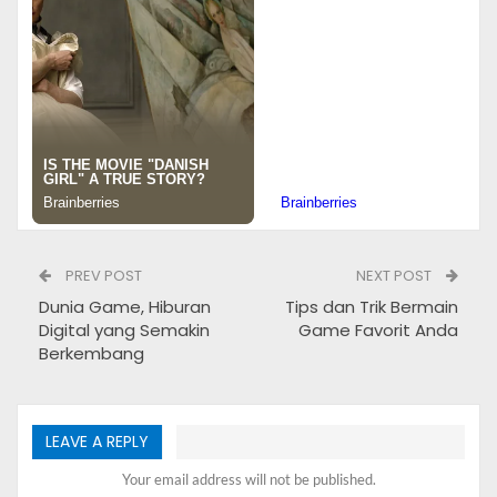
PREV POST
NEXT POST
Dunia Game, Hiburan
Tips dan Trik Bermain
Digital yang Semakin
Game Favorit Anda
Keunikan dan Kekayaan Rasa Street Food Indonesia
Berkembang
Ragam Street Food Khas
Nusantara
LEAVE A REPLY
Street food di Indonesia tidak hanya sekadar jajanan
Your email address will not be published.
murah meriah, tetapi juga merupakan bagian dari