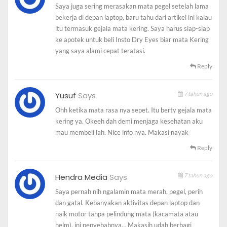
Terkena paparan AC / pendingin udara serta
Saya juga sering merasakan mata pegel setelah lama
membaca & belajar dalam jangka waktu yang lama.
bekerja di depan laptop, baru tahu dari artikel ini kalau
itu termasuk gejala mata kering. Saya harus siap-siap
Berbicara mengenai kebiasaan-kebiasaan yang dapat
ke apotek untuk beli Insto Dry Eyes biar mata Kering
mengakibatkan mata kering, berikut ini 3 kebiasaan lain
yang saya alami cepat teratasi.
tanpa disadari sangat buruk untuk kesehatan mata,
Reply
yaitu:
Membaca buku di ruangan gelap;
Yusuf
Says
7 tahun ago
Nonton Drakor sampai 3 season nonstop;
Ohh ketika mata rasa nya sepet. Itu berty gejala mata
Stalk Instagram mantan.
kering ya. Okeeh dah demi menjaga kesehatan aku
mau membeli lah. Nice info nya. Makasi nayak
Baca Juga:
Mengatasi Radikal Bebas dengan Air Super
Reply
Anti Oksidan
Selain itu ada beberapa faktor lain yang menyebabkan
Hendra Media
Says
7 tahun ago
mata kering, yuk simak apa saja apa penyebab mata
Saya pernah nih ngalamin mata merah, pegel, perih
kering berikut ini.
dan gatal. Kebanyakan aktivitas depan laptop dan
naik motor tanpa pelindung mata (kacamata atau
Apa penyebab mata
helm), ini penyebabnya… Makasih udah berbagi