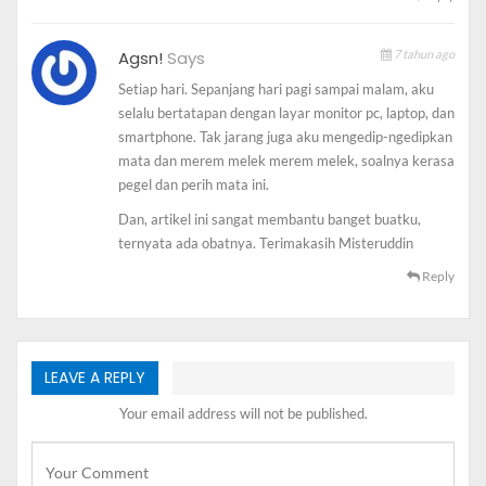
lansia. Hal ini mungkin diakibatkan oleh produksi air
mata yang menurun seiring bertambahnya usia, dan
Agsn!
Says
7 tahun ago
kelopak mata menjadi kurang sensitif untuk meratakan
air mata di seluruh permukaan mata.
Setiap hari. Sepanjang hari pagi sampai malam, aku
selalu bertatapan dengan layar monitor pc, laptop, dan
3. Faktor Medis
smartphone. Tak jarang juga aku mengedip-ngedipkan
mata dan merem melek merem melek, soalnya kerasa
Kondisi medis seseorang juga bisa mengakibatkan
pegel dan perih mata ini.
terjadinya
mata kering
, Beberapa penyakit seperti
Dan, artikel ini sangat membantu banget buatku,
diabetes, arthritis rematoid, lupus, dst bisa berdampak
ternyata ada obatnya. Terimakasih Misteruddin
pada kemampuan kelenjar mata dalam memproduksi air
Reply
mata. Hal ini yang memicu terjadinya mata kering.
4. Faktor Obat
LEAVE A REPLY
Mengkonsumsi obat-obatan seperti antihistamin,
dekongestan, terapi pengganti hormon, antidepresan,
Your email address will not be published.
obat-obatan hipertensi dll bisa menyebabkan terjadinya
mata kering
, selain itu dapat menjadi efek samping dari