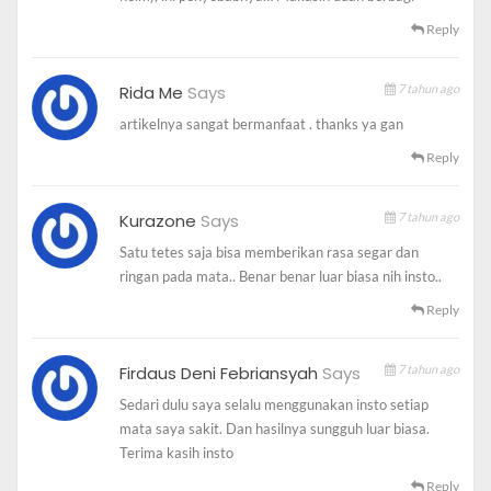
kering?
Reply
Rida Me
Says
7 tahun ago
artikelnya sangat bermanfaat . thanks ya gan
Untuk mengantisipasi terjadinya mata kering, simak
Reply
beberapa kemungkinan penyebab mata kering berikut:
1. Faktor Hormon
Kurazone
Says
7 tahun ago
Satu tetes saja bisa memberikan rasa segar dan
Kasus mata kering yang diakibatkan oleh hormon
ringan pada mata.. Benar benar luar biasa nih insto..
umumnya terjadi pada wanita, karena perubahan
Reply
hormon efek dari penggunaan pil KB meningkatkan
risiko mereka terhadap
mata kering
.
Firdaus Deni Febriansyah
Says
7 tahun ago
2. Faktor Penuaan
Sedari dulu saya selalu menggunakan insto setiap
mata saya sakit. Dan hasilnya sungguh luar biasa.
Seiring bertambahnya usia, kinerja mata semakin
Terima kasih insto
berkurang, potensi
mata kering
sering dialami para
Reply