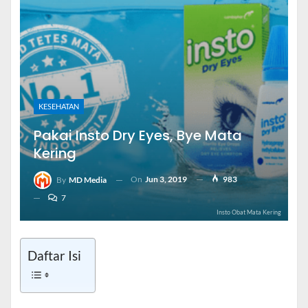
KESEHATAN
Pakai Insto Dry Eyes, Bye Mata
Kering
On
Jun 3, 2019
983
By
MD Media
7
Insto Obat Mata Kering
Daftar Isi