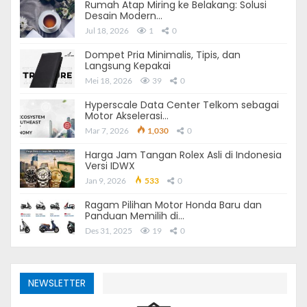
Rumah Atap Miring ke Belakang: Solusi
1.
Material yang Aman dan Lembut
Desain Modern…
Jul 18, 2026
1
0
Pastikan boneka terbuat dari bahan yang lembut dan
Dompet Pria Minimalis, Tipis, dan
tidak menyebabkan iritasi pada kulit bayi. Pilih boneka
Langsung Kepakai
yang menggunakan kain hypoallergenic dan bebas dari
Mei 18, 2026
39
0
bahan kimia berbahaya.
Hyperscale Data Center Telkom sebagai
Motor Akselerasi…
2.
Ukuran yang Sesuai
Mar 7, 2026
1,030
0
Boneka yang terlalu besar atau terlalu kecil bisa
Harga Jam Tangan Rolex Asli di Indonesia
membahayakan bayi. Pilih boneka dengan ukuran yang
Versi IDWX
mudah digenggam oleh tangan mungil si kecil.
Jan 9, 2026
533
0
Ragam Pilihan Motor Honda Baru dan
3.
Tidak Mengandung Bagian Kecil
Panduan Memilih di…
yang Bisa Tertelan
Des 31, 2025
19
0
Hindari boneka dengan aksesoris kecil seperti mata
plastik yang dapat terlepas dan tertelan oleh bayi.
NEWSLETTER
4.
Kemudahan Pembersihan