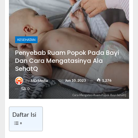
KESEHATAN
Penyebab Ruam Popok Pada Bayi
Dan Cara Mengatasinya Ala
SehatQ
On
Jun 10, 2023
1,276
By
MD Media
0
Cara-Mengatasi-Ruam-Popok-Bayi-SehatQ
Daftar Isi