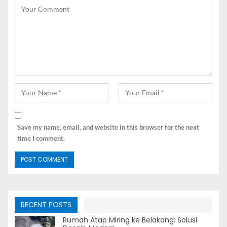
Gesekan antara kulit bayi dan popok yang terus menerus
dapat menyebabkan ruam popok. Gunakan popok yang
pas dan lembut, serta hindari mengencangkan popok
terlalu ketat. Hal ini membantu mengurangi gesekan dan
iritasi pada kulit bayi.
3. Paparan bahan kimia
Bahan kimia yang terkandung dalam urin dan tinja bayi,
serta dalam popok sekali pakai, dapat menyebabkan
Save my name, email, and website in this browser for the next
iritasi pada kulit sensitif bayi. Jika bayi Anda rentan
time I comment.
terhadap ruam popok, pertimbangkan untuk
menggunakan popok kain yang lebih alami atau popok
sekali pakai yang bebas dari pewangi dan bahan kimia
yang berpotensi menyebabkan iritasi.
RECENT POSTS
4. Infeksi jamur atau bakteri
Rumah Atap Miring ke Belakang: Solusi