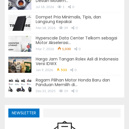
Desain Modern…
Kadang-kadang, ruam popok dapat disebabkan oleh
Jul 18, 2026
1
0
infeksi jamur (kandidiasis) atau bakteri. Infeksi ini dapat
terjadi jika kebersihan yang kurang optimal atau jika
Dompet Pria Minimalis, Tipis, dan
Langsung Kepakai
ruam popok tidak diobati dengan baik. Jika Anda
Mei 18, 2026
39
0
mencurigai adanya infeksi, segera konsultasikan dengan
Hyperscale Data Center Telkom sebagai
dokter untuk mendapatkan diagnosis yang tepat dan
Motor Akselerasi…
pengobatan yang sesuai.
Mar 7, 2026
1,030
0
5. Makanan atau alergi obat
Harga Jam Tangan Rolex Asli di Indonesia
Versi IDWX
Beberapa bayi mungkin mengalami ruam popok sebagai
Jan 9, 2026
533
0
reaksi alergi terhadap makanan tertentu yang
Ragam Pilihan Motor Honda Baru dan
Panduan Memilih di…
dikonsumsi oleh ibu (jika bayi masih menerima ASI) atau
Des 31, 2025
19
0
sebagai reaksi terhadap makanan pendamping ASI yang
baru diberikan.
Selain itu, penggunaan antibiotik atau obat-obatan
NEWSLETTER
tertentu juga dapat menyebabkan ruam popok. Jika
Anda mencurigai adanya alergi makanan atau reaksi