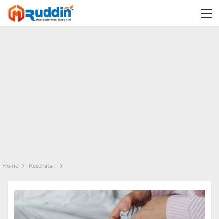
Home
Kesehatan