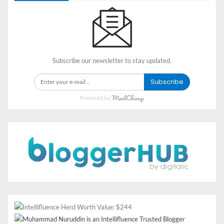
3. SSD NVMe Super Cepat
Penyimpanan yang cepat adalah salah satu faktor
penting dalam menentukan kecepatan sebuah komputer.
SSD NVMe terbaru menawarkan kecepatan baca/tulis
Subscribe our newsletter to stay updated.
yang jauh lebih tinggi dibandingkan HDD dan SSD SATA.
Subscribe
Pilihan SSD terbaik di tahun ini antara lain:
Powered by
Samsung 990 Pro
– Kecepatan baca hingga 7.450
MB/s untuk pengalaman komputasi yang lebih
responsif.
WD Black SN850X
– Performa tinggi untuk
gaming dan tugas berat lainnya.
4. Monitor dengan Refresh
Rate Tinggi
Monitor dengan refresh rate tinggi menjadi pilihan