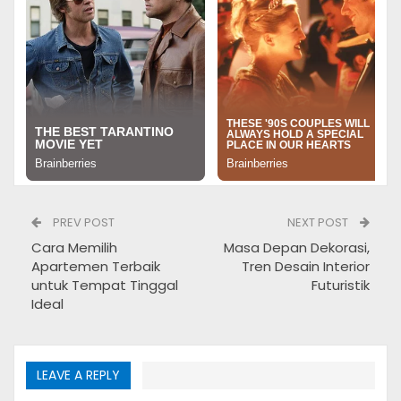
PREV POST
NEXT POST
Cara Memilih
Masa Depan Dekorasi,
Apartemen Terbaik
Tren Desain Interior
untuk Tempat Tinggal
Futuristik
Ideal
Perangkat Baru Komputer
1. Prosesor Generasi Terbaru
LEAVE A REPLY