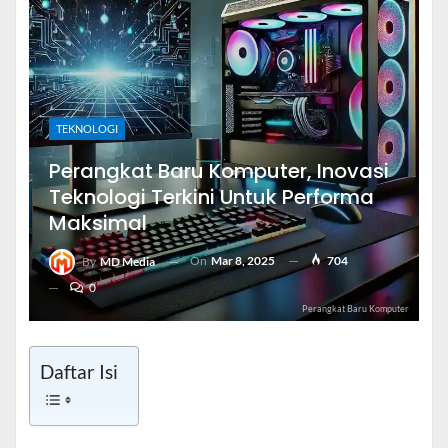
TEKNOLOGI
Perangkat Baru Komputer, Inovasi
Teknologi Terkini Untuk Performa
Maksimal
On
Mar 8, 2025
704
By
MD Media
0
Perangkat Baru Komputer
Daftar Isi