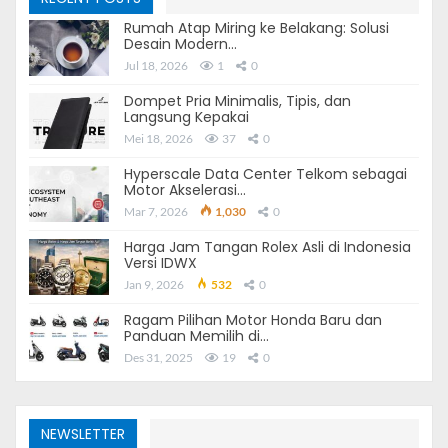
dengan pemandu ahli yang membawa cerita
menarik tentang lokasi tersebut.
Rumah Atap Miring ke Belakang: Solusi
Desain Modern…
Afrika: Safari Mewah di Kenya atau Tanzania
Jul 18, 2026
1
0
Safari mewah menjadi pilihan bagi mereka yang
Dompet Pria Minimalis, Tipis, dan
ingin merasakan petualangan di tengah alam liar
Langsung Kepakai
Afrika. Dengan akomodasi berupa tenda-tenda
Mei 18, 2026
37
0
premium, layanan kuliner mewah, dan
Hyperscale Data Center Telkom sebagai
pemandangan langsung ke habitat satwa liar, safari
Motor Akselerasi…
ini menjadi pengalaman yang tak terlupakan.
Mar 7, 2026
1,030
0
Perjalanan dengan
Harga Jam Tangan Rolex Asli di Indonesia
Versi IDWX
Layanan Khusus
Jan 9, 2026
532
0
Ragam Pilihan Motor Honda Baru dan
Liburan mewah tidak hanya soal lokasi, tetapi juga
Panduan Memilih di…
Des 31, 2025
19
0
tentang bagaimana layanan diberikan. Banyak agen
perjalanan kelas atas yang menawarkan paket khusus
sesuai kebutuhan klien, termasuk akses eksklusif ke
NEWSLETTER
tempat-tempat yang biasanya tidak terbuka untuk