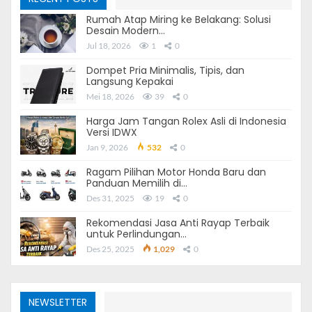
Rumah Atap Miring ke Belakang: Solusi
Desain Modern…
Jul 18, 2026
1
0
Dompet Pria Minimalis, Tipis, dan
Langsung Kepakai
Mei 18, 2026
39
0
Harga Jam Tangan Rolex Asli di Indonesia
Versi IDWX
Sinema Korea
Jan 9, 2026
532
0
Menariknya, banyak drama Korea yang secara khusus
Ragam Pilihan Motor Honda Baru dan
Panduan Memilih di…
mengangkat tema bisnis dan keuangan. Cerita-cerita
Des 31, 2025
19
0
seperti ini tidak hanya menghibur tetapi juga edukatif,
menggambarkan dinamika dunia kerja, intrik perusahaan
Rekomendasi Jasa Anti Rayap Terbaik
untuk Perlindungan…
besar, hingga tantangan dalam membangun bisnis dari
Des 25, 2025
1,029
0
nol. Beberapa drama Korea yang mengangkat tema
bisnis antara lain:
Itaewon Class
NEWSLETTER