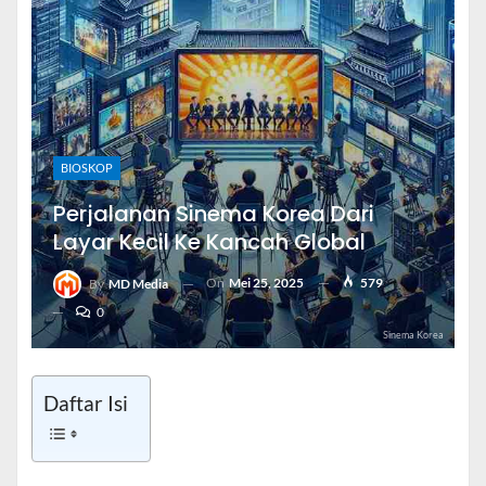
BIOSKOP
Perjalanan Sinema Korea Dari
Layar Kecil Ke Kancah Global
On
Mei 25, 2025
579
By
MD Media
0
Sinema Korea
Daftar Isi