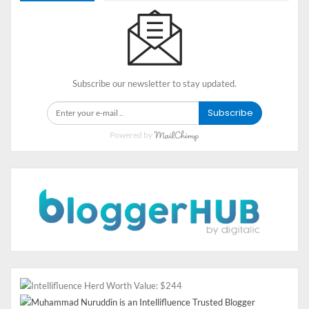
Menceritakan perjuangan Park Sae-ro-yi dalam
membangun bisnis restoran setelah masa sulit di
masa lalu. Drama ini mengajarkan nilai ketekunan,
keberanian mengambil risiko, dan pentingnya
inovasi dalam berbisnis.
Subscribe our newsletter to stay updated.
Start-Up
Berlatar belakang ekosistem start-up Korea
Subscribe
Selatan, drama ini memperlihatkan bagaimana
Powered by
dunia teknologi dan bisnis rintisan bekerja. Mulai
dari pitching investor, strategi bisnis, hingga
tantangan pribadi dalam menghadapi persaingan
ketat.
Misaeng: Incomplete Life
Meskipun lebih fokus pada dunia kerja korporat,
drama ini dengan sangat realistis menggambarkan
kehidupan karyawan dan lika-liku bekerja di
perusahaan besar. Drama ini berhasil menyorot sisi
humanis dari sistem kerja yang keras.