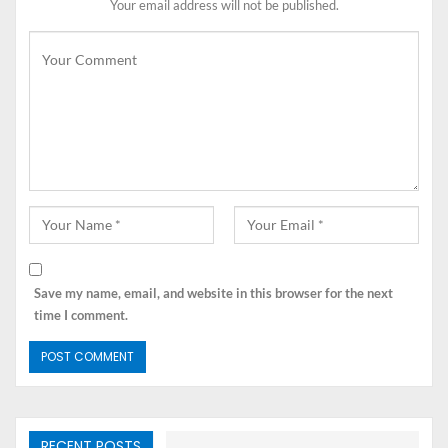
Tidak hanya itu, popularitas drama Korea juga berimbas
Your email address will not be published.
positif pada sektor industri lain seperti fashion, makanan,
pariwisata, bahkan pendidikan. Fenomena ini biasa
disebut dengan istilah
Korean Wave
atau
Hallyu
, yang
mengacu pada gelombang budaya Korea yang menyebar
secara global melalui berbagai bentuk media.
Film Tentang Bisnis, Edukasi
Melalui Layar
Save my name, email, and website in this browser for the next
time I comment.
RECENT POSTS