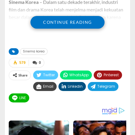
Sinema Korea
– Dalam satu dekade terakhir, industri
film dan drama Korea telah menjelma menjadi kekuatan
besar dalam dunia hiburan global. Bukan hanya karena
CONTINUE READING
kualitas produksi yang tinggi, tetapi juga strategi bisnis
yang cerdas, kolaborasi lintas negara, serta pemanfaatan
teknologi digital yang optimal. Kini, sinema Korea bukan
hanya sekadar hiburan, tetapi telah menjadi bagian dari
Sinema korea
industri bernilai miliaran dolar yang terus berkembang
pesat.
579
0
Salah satu hal menarik dari pesatnya pertumbuhan ini
Twitter
WhatsApp
Pinterest
Share
adalah munculnya banyak platform digital yang
Email
Linkedin
Telegram
membantu para penonton di seluruh dunia untuk
mengakses konten Korea dengan lebih mudah dan cepat.
LINE
Salah satunya adalah
drakorkita
, sebuah portal yang
fokus menyediakan informasi terkini seputar drama
Korea, sinopsis, rekomendasi tontonan, dan berbagai
artikel menarik lainnya yang memperkaya pengalaman