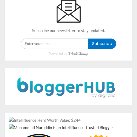
AC Hemat Energi dengan
Fitur Unggulan yang
Subscribe our newsletter to stay updated.
Menawan ya Polytron
Subscribe
Deluxe 2
Powered by