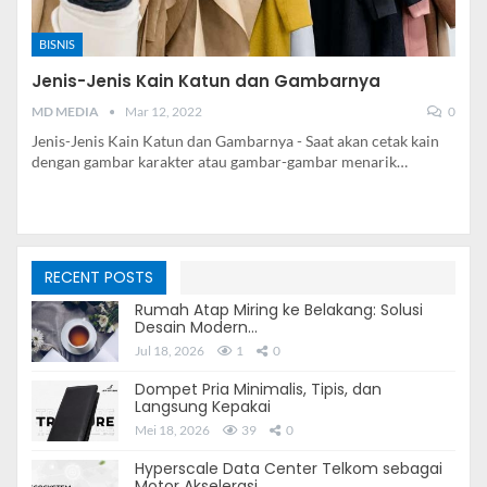
BISNIS
Jenis-Jenis Kain Katun dan Gambarnya
MD MEDIA
Mar 12, 2022
0
Jenis-Jenis Kain Katun dan Gambarnya - Saat akan cetak kain
dengan gambar karakter atau gambar-gambar menarik…
RECENT POSTS
Rumah Atap Miring ke Belakang: Solusi
Desain Modern…
Jul 18, 2026
1
0
Dompet Pria Minimalis, Tipis, dan
Langsung Kepakai
Mei 18, 2026
39
0
Hyperscale Data Center Telkom sebagai
Motor Akselerasi…