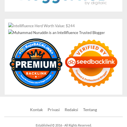
Tips Mendapatkan Beasiswa Sepak Bola untuk Meraih Karier
Impian
5. Siapkan Portofolio dan
Video Highlight
Selain skill di lapangan, Anda juga perlu memiliki
portofolio yang menunjukkan kemampuan Anda sebagai
pemain. Beberapa hal yang harus ada dalam portofolio
Kontak
Privasi
Redaksi
Tentang
Anda adalah:
Data diri lengkap
Established © 2016 - All Rights Reserved.