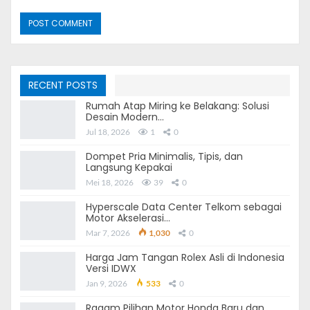
Meningkatkan kebugaran fisik agar lebih
kompetitif
3. Mendaftar di Akademi
Sepak Bola
RECENT POSTS
Banyak akademi sepak bola yang menawarkan jalur
Rumah Atap Miring ke Belakang: Solusi
Desain Modern…
beasiswa bagi pemain berbakat. Jika Anda serius ingin
Jul 18, 2026
1
0
mendapatkan beasiswa, bergabung dengan akademi
sepak bola bisa menjadi langkah awal yang tepat.
Dompet Pria Minimalis, Tipis, dan
Langsung Kepakai
Akademi ini biasanya memiliki jaringan luas dengan klub
Mei 18, 2026
39
0
dan universitas yang menawarkan beasiswa.
Hyperscale Data Center Telkom sebagai
Motor Akselerasi…
4. Tunjukkan Performa
Mar 7, 2026
1,030
0
Terbaik di Kompetisi
Harga Jam Tangan Rolex Asli di Indonesia
Versi IDWX
Salah satu cara terbaik untuk menarik perhatian pencari
Jan 9, 2026
533
0
bakat dan penyedia beasiswa adalah dengan
berpartisipasi dalam turnamen sepak bola. Kompetisi
Ragam Pilihan Motor Honda Baru dan