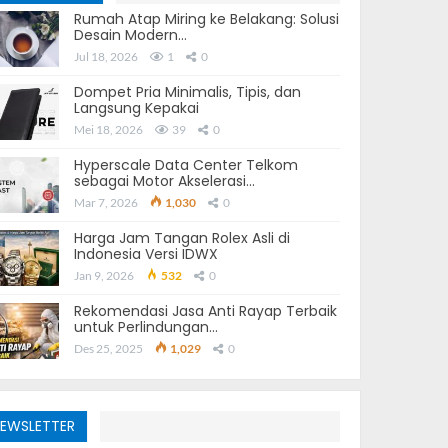
Rumah Atap Miring ke Belakang: Solusi
Desain Modern…
Jul 18, 2026
1
0
Dompet Pria Minimalis, Tipis, dan
Langsung Kepakai
Mei 18, 2026
39
0
Hyperscale Data Center Telkom
sebagai Motor Akselerasi…
Mar 7, 2026
1,030
0
Harga Jam Tangan Rolex Asli di
Indonesia Versi IDWX
Jan 9, 2026
532
0
Rekomendasi Jasa Anti Rayap Terbaik
untuk Perlindungan…
Des 25, 2025
1,029
0
EWSLETTER