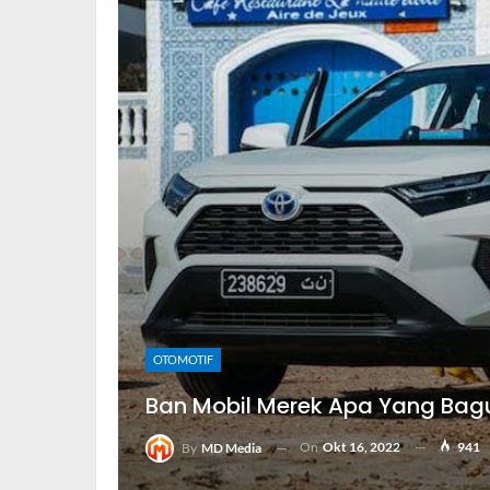
OTOMOTIF
Ban Mobil Merek Apa Yang Bag
On
Okt 16, 2022
941
By
MD Media