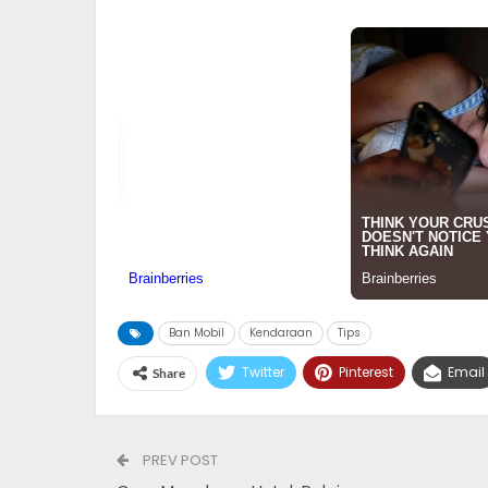
Ban Mobil
Kendaraan
Tips
Twitter
Pinterest
Email
Share
PREV POST