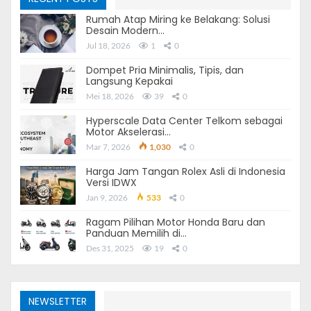
Rumah Atap Miring ke Belakang: Solusi
Desain Modern…
Jul 18, 2026
1
0
Dompet Pria Minimalis, Tipis, dan
Langsung Kepakai
Mei 18, 2026
39
0
Biaya Pajak Mobil 5 Tahunan
Hyperscale Data Center Telkom sebagai
Motor Akselerasi…
Pajak mobil lima tahunan adalah opsi pembayaran pajak
Mar 7, 2026
1,030
0
mobil untuk jangka waktu lebih lama daripada
pembayaran tahunan. Beberapa negara menawarkan
Harga Jam Tangan Rolex Asli di Indonesia
Versi IDWX
opsi ini sebagai alternatif bagi pemilik kendaraan untuk
Jan 9, 2026
533
0
mengurangi frekuensi pembayaran pajak dan
Ragam Pilihan Motor Honda Baru dan
memberikan kemudahan administratif.
Panduan Memilih di…
Des 31, 2025
19
0
Cara Menghitung Biaya Pajak
Mobil 5 Tahunan
NEWSLETTER
Menghitung biaya pajak mobil lima tahunan melibatkan