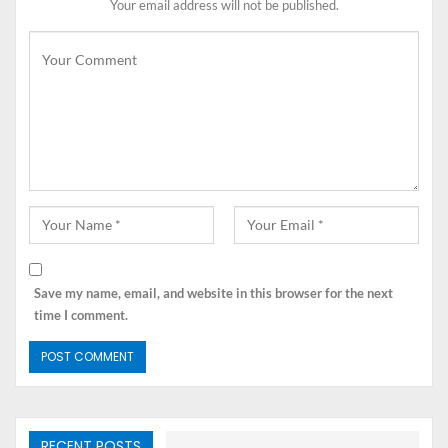
Your email address will not be published.
tahun pembuatan, nilai jual, dan kebijakan pajak yang
berlaku pada saat itu. Umumnya, pajak mobil dikelola
oleh otoritas pajak setempat atau departemen
transportasi.
Konsep Pajak Mobil 5
Tahunan
Save my name, email, and website in this browser for the next
time I comment.
RECENT POSTS