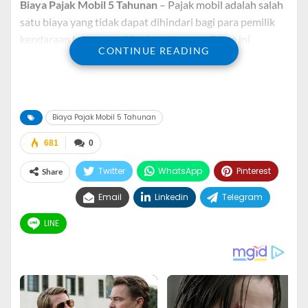
Biaya Pajak Mobil 5 Tahunan
– Pajak mobil adalah salah
satu biaya yang tidak dapat dihindari bagi para pemilik
kendaraan bermotor di berbagai negara. Biaya ini
CONTINUE READING
penting untuk mempertahankan infrastruktur jalan raya
dan layanan terkait lainnya.
Di banyak negara, pajak mobil dihitung setiap tahun
Biaya Pajak Mobil 5 Tahunan
berdasarkan berbagai faktor seperti jenis kendaraan,
tahun pembuatan, dan nilai jual.
681
0
Namun, beberapa negara juga menawarkan opsi untuk
Twitter
WhatsApp
Pinterest
Share
membayar pajak mobil dalam jangka waktu lebih lama,
Email
Linkedin
Telegram
misalnya setiap lima tahun.
LINE
Kali ini, kita akan menjelajahi konsep
biaya pajak mobil 5
tahunan
, bagaimana cara menghitungnya, dan faktor apa
saja yang perlu dipertimbangkan oleh para pemilik
kendaraan.