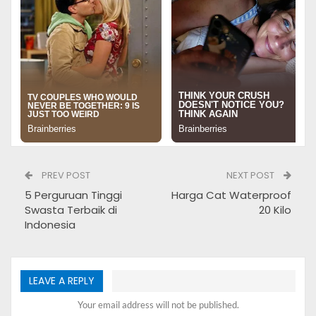
Berkualitas
Pada kesempatan ini akan misteruddin bagikan informasi
mengenai cat eksterior murah berkualitas yang dapat
menjadi referensi saat kamu akan mewarnai rumah
idamanmu. Berikut ini cat eksterior murah berkualitas
versi misteruddin.
PREV POST
NEXT POST
5 Perguruan Tinggi
Harga Cat Waterproof
Swasta Terbaik di
20 Kilo
Indonesia
LEAVE A REPLY
Cat Eksterior Mudah Berkualitas
Your email address will not be published.