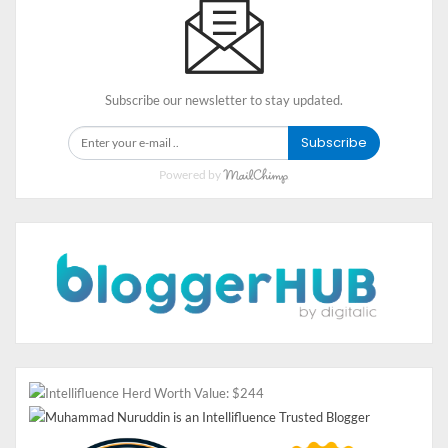
Solareflect
Nippon merupakan cat eksterior mudah dan berkualitas
yang berbahan dasar 100% akrilik, timbal dan merkuri.
Subscribe our newsletter to stay updated.
Cat ini diformulasikan khusus untuk mampu melindungi
permukaan dinding luar terhadap cuaca ekstrim.
Subscribe
Cat ini menggunakan teknologi “Sunblock Technology”
Powered by
untuk membantu warna cat agar tidak memudar yang
disebabkan oleh cahaya matahari, kotoran, dan lumut.
5. Belmont All In One
Terakhir adalah cat eksterior murah dan berkualitas dari
Belmont, cat ini berbahan acrylic yang berfungsi melapisi
dan melindungi bangunan mulai dari dak betondari
rembesan air.
Cat Belmont ini selain waterproofing yang dapat