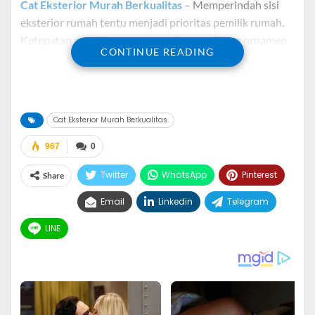
Cat Eksterior Murah Berkualitas
– Memperindah sisi
eksterior rumah tentu menjadi prioritas pemilik rumah.
Ketepatan pemilihan warna cat dan pemilihan ornamen
CONTINUE READING
menjadi bagian terpenting dalam merealisasikan desain
agar terlihat indah.
Pemilihan
Cat Eksterior
juga tidak bisa sembarangan,
Cat Eksterior Murah Berkualitas
cat eksterior mahal tidak bisa menjadi jaminan hasil
desain. Terkadang cat eksterior murah pun bisa membuat
967
0
hasil terlihat sempurna.
Twitter
WhatsApp
Pinterest
Share
Sebelum memilih cat eksterior alangka baiknya tentukan
Email
Linkedin
Telegram
jenis warna yang kamu sukai, apakah kamu suka terang,
sedang dan atau warna gelap. Setelah mendapatkan tone
LINE
warna sesuai selera, selanjutnya jangan lupa memilih cat
yang berkualitas atau minimal tahan terhadap
perubahan cuaca.
Cat Eksterior Murah