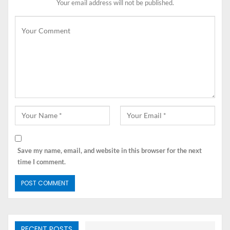
Your email address will not be published.
yang bisa sebagai referensi saat menyusun puisi untuk
isian acara pentas seni.
Contoh Puisi Pahlawan HUT RI
ke 76 Versi 1
Contoh Puisi Pahlawan HUT RI 76 yang pertama
berjudul “Pahlawan pejuang Indonesia”. Dari judul puisi
ini dapat dilihat bahwa puisi ini bertajuk tentang
perjuangan pahlawan dalam meraih kemerdekaan
Indonesia.
Save my name, email, and website in this browser for the next
Silahkan baca pelan-pelan dan hayati makna yang
time I comment.
terkandung dalam puisi sebelum memilih puisi mana
yang akan anda gunakan dalam menyusun puisi untuk
peringatan HUT RI 76.
Pahlawan Pejuang Indonesia
RECENT POSTS