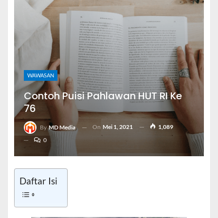
WAWASAN
Contoh Puisi Pahlawan HUT RI Ke
76
On
Mei 1, 2021
1,089
By
MD Media
0
Daftar Isi