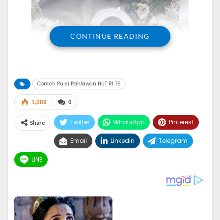
CONTINUE READING
Contoh Puisi Pahlawan HUT RI 76
Contoh Puisi Pahlawan HUT RI 76
1,089
0
Contoh Puisi Pahlawan HUT RI 76
–
Menjelang bulan
Twitter
WhatsApp
Pinterest
Share
Agustus rakyat Indonesia mempersiapkan diri untuk
merayakan hari kemerdekaan Negaranya, tepatnya
Email
Linkedin
Telegram
tanggal 17 Agustus. Sejarah besar yang harus tetap
LINE
dijaga dengan melestarikan budaya perayaan Hari
Kemerdekaan.
Sudah menjadi tanggung jawab kita bersama mengisi
kemerdekaan ini dengan kegiatan-kegiatan positif