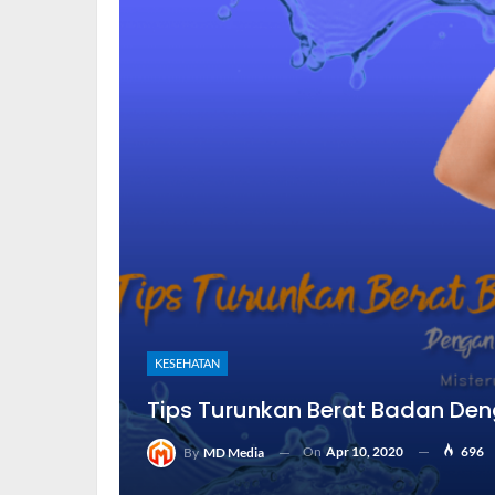
KESEHATAN
Tips Turunkan Berat Badan Deng
On
Apr 10, 2020
696
By
MD Media