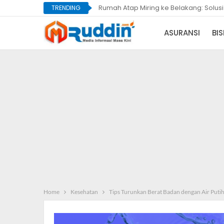
Rumah Atap Miring ke Belakang: Solus
TRENDING
ASURANSI
BIS
Home
Kesehatan
Tips Turunkan Berat Badan dengan Air Puti