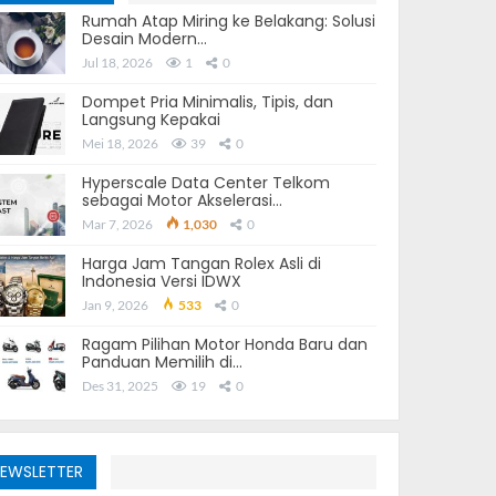
Rumah Atap Miring ke Belakang: Solusi
Desain Modern…
Jul 18, 2026
1
0
Dompet Pria Minimalis, Tipis, dan
Langsung Kepakai
Mei 18, 2026
39
0
Hyperscale Data Center Telkom
sebagai Motor Akselerasi…
Mar 7, 2026
1,030
0
Harga Jam Tangan Rolex Asli di
Indonesia Versi IDWX
Jan 9, 2026
533
0
Ragam Pilihan Motor Honda Baru dan
Panduan Memilih di…
Des 31, 2025
19
0
EWSLETTER