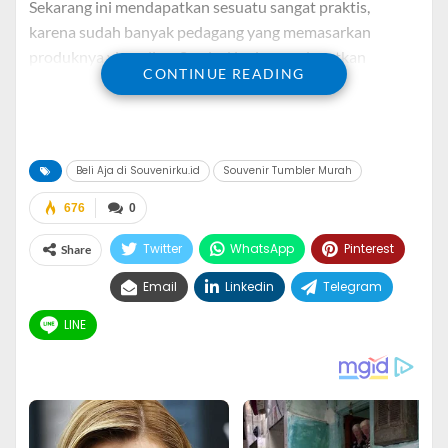
Sekarang ini mendapatkan sesuatu sangat praktis,
karena sudah banyak pedagang yang memasarkan
produknya via online. Semisal ingin mendapatkan
CONTINUE READING
Souvenir Tumbler Murah, Beli Aja di Souvenirku.id. Di
toko tersebut kamu dapat memilih beragai macam
souvenir sambil rebahan, hehe.
Beli Aja di Souvenirku.id
Souvenir Tumbler Murah
Souvenirku.id menyediakan beragam model souvenir
yang memungkinkan kamu mendapatkan pilihan
676
0
souvenir terbaikmu.
Twitter
WhatsApp
Pinterest
Share
Situs souvenirku.id merupakan toko Souvenir Tumbler
Email
Linkedin
Telegram
Murah, Souvenir Tangerang. Toko tersebut tidak hanya
sebagai agen saja melainkan juga memproduksi secara
LINE
mandiri seperti souvenir tumbler, souvenir flashdisk,
mug, pulpen, payung, jam dll.
Nah, kebetulan kamu sudah join di blog ini, tidak ada
salahnya jika menambah wawasan dengan membaca-