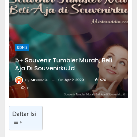
BISNIS
5+ Souvenir Tumbler Murah, Beli
Aja Di Souvenirku.id
On
Apr 9, 2020
676
By
MD Media
0
Souvenir Tumbler Murah, Beli Aja di Souvenirku.id
Daftar Isi