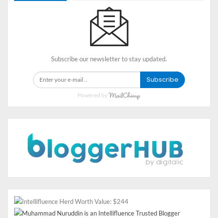
berbagai kalangan, seperti yang kita ketahui bolpoin
adalah alat tulis praktis yang mudah digunakan dan di
bawa kemana-mana.
Perusahaan souvenir tumbler murah souvernirku.id
menyediakan souvenir bolpoin dengan berbagai macam
Subscribe our newsletter to stay updated.
jenis, ukuran, desain dan gaya yang beragam.
Subscribe
Apabila kamu sedang butuh inspirasi, souvenir apa yang
Powered by
pas untuk semua kalangan, mungkin souvenir bolpoin ini
bisa menjadi pilihan, dan jangan lupa untuk
mendapatkan harga terbaik, beli aja di souvenirku.id.
3. Souvenir Tumbler Murah
Varian yang juga menjadi pilihan terbaik saat
memberikan souvenir yaitu souvenir tumbler.
Souvenirku.id menyediakan souvenir tumbler murah
yang tersedia dalam bermacam jenis, ukuran, desain dan
style.​