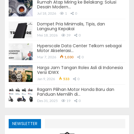
Rumah Atap Miring ke Belakang: Solusi
Nasional Indonesia
Desain Modern…
Jul 18, 2026
1
0
Pada kesempatan ini tepatnya di Hari Kebangkitan
Dompet Pria Minimalis, Tipis, dan
Nasional Indonesia, saya bagikan beberapa link
Langsung Kepakai
Twibbonize Hari Kebangkitan Nasional Indonesia.
Mei 18, 2026
39
0
Hyperscale Data Center Telkom sebagai
Motor Akselerasi…
Mar 7, 2026
1,030
0
Baca Juga:
Logo Resmi HUT RI ke 76 Revisi (Valid) + File
Harga Jam Tangan Rolex Asli di Indonesia
Billboard, Poster, Umbul, Spanduk, Font dll.
Versi IDWX
Jan 9, 2026
533
0
Berikut ini daftar link Twibbonize Hari Kebangkitan
Nasional Indonesia yang dapat kamu pilih.
Ragam Pilihan Motor Honda Baru dan
Panduan Memilih di…
Bingkai Hari Kebangkitan Nasional
Des 31, 2025
19
0
Indonesia #1
NEWSLETTER