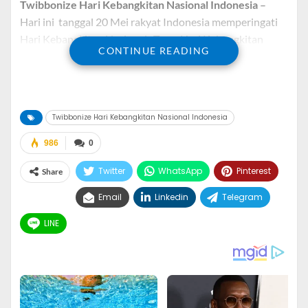
Twibbonize Hari Kebangkitan Nasional Indonesia
–
Hari ini tanggal 20 Mei rakyat Indonesia memperingati
Hari Kebangkitan Nasional. Tema Hari Kebangkitan
CONTINUE READING
Nasional tahun ini adalah
“Bangkit! Kita Bangsa yang
Tangguh”
.
Semangat nasionalisme, persatuan, kesatuan, dan
Twibbonize Hari Kebangkitan Nasional Indonesia
kesadaran untuk memperjuangkan kemerdekaan
Indonesia menjadi latar belakang dari terjadinya Hari
986
0
Kebangkitan Nasional Indonesia.
Twitter
WhatsApp
Pinterest
Share
Hari Kebangkitan Nasional Indonesia diperingati tiap
Email
Linkedin
Telegram
tanggal 20 Mei, tanggal tersebut diambil dari tanggal
lahirnya organisasi Boedi Oetomo (
Kemdikbud).
LINE
Organisasi Boedi Oetomo pertama kali didirikan oleh Dr
Sutomo dan para mahasiswa dari School tot Opleiding
van Indische Artsen pada 20 Mei 1908.