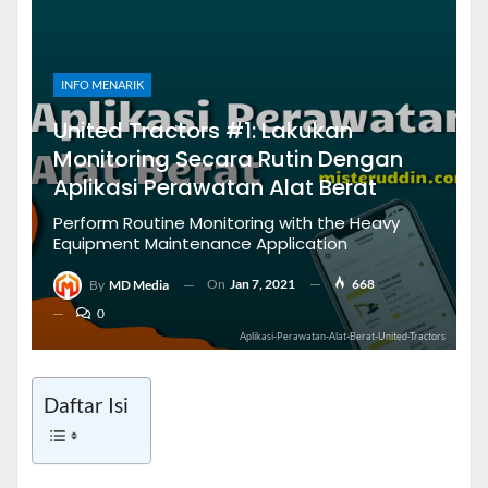
INFO MENARIK
United Tractors #1: Lakukan
Monitoring Secara Rutin Dengan
Aplikasi Perawatan Alat Berat
Perform Routine Monitoring with the Heavy
Equipment Maintenance Application
On
Jan 7, 2021
668
By
MD Media
0
Aplikasi-Perawatan-Alat-Berat-United-Tractors
Daftar Isi