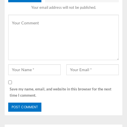
dilengkapi dengan berbagai macam fitur canggih di
Your email address will not be published.
dalamnya, seperti fitur
My Equipment
. Melalui fitur ini,
Anda bisa melakukan
monitoring
terhadap alat berat
yang dimiliki dengan lebih mudah. Kondisi terkini dari
unit yang Anda miliki akan langsung muncul melalui
indikator yang telah tersedia. Hal ini bisa terjadi karena
fitur
My Equipment
telah terhubung dengan sebuah
teknologi yang mampu mengetahui kondisi unit dari
jarak jauh. Teknologi yang disebut dengan data telemetry
ini akan secara otomatis memberikan peringatan setiap
kali unit alat berat yang Anda miliki mengalami
permasalahan.
Save my name, email, and website in this browser for the next
Bisa dibilang
aplikasi
perawatan alat berat
terbaik ini
time I comment.
akan selalu memberikan informasi mengenai kesehatan
alat berat yang Anda miliki. Ada beberapa kategori
informasi yang bisa Anda temukan dalam UT Connect,
diantaranya seperti
Non Operate, Operate, Unit
Caution
, dan yang terakhir
Not Available
. Selain