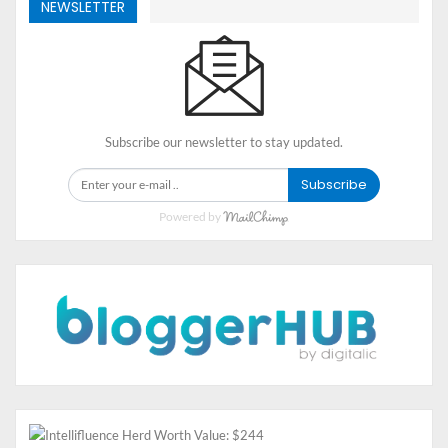
NEWSLETTER
adanya aplikasi UT Connect mampu memudahkan Anda
mengakses seluruh layanan United Tractors.
Sebagai pengguna dari alat berat United Tractors,
aplikasi UT Connect ini wajib Anda miliki. Caranya
bagaimana? Cukup buka Google Play Store dan unduh
Subscribe our newsletter to stay updated.
aplikasi UT Connect. Tidak hanya tersedia bagi pengguna
Android, pengguna iOS pun bisa mengunduh UT
Subscribe
Connect karena telah tersedia di Apple Store. Sehingga
Powered by
tidak ada lagi alasan untuk tak memiliki aplikasi satu ini.
Terlebih bagi Anda yang ingin secara rutin melakukan
monitoring terhadap alat berat yang dimiliki. Tunggu
apalagi, kunjungi Play Store atau Apple Store dan segera
miliki aplikasi UT Connect di smartphone Anda, ya!,
jual
alat berat
terbaik hanya di United Tractors.