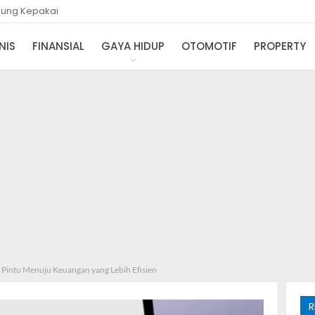
gsung Kepakai
NIS
FINANSIAL
GAYA HIDUP
OTOMOTIF
PROPERTY
 Pintu Menuju Keuangan yang Lebih Efisien
R