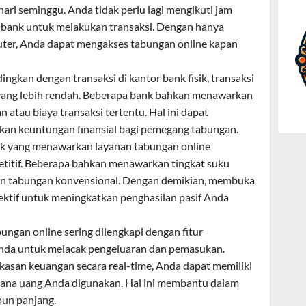
hari seminggu. Anda tidak perlu lagi mengikuti jam
 bank untuk melakukan transaksi. Dengan hanya
ter, Anda dapat mengakses tabungan online kapan
ngkan dengan transaksi di kantor bank fisik, transaksi
a yang lebih rendah. Beberapa bank bahkan menawarkan
 atau biaya transaksi tertentu. Hal ini dapat
an keuntungan finansial bagi pemegang tabungan.
nk yang menawarkan layanan tabungan online
titif. Beberapa bahkan menawarkan tingkat suku
gan tabungan konvensional. Dengan demikian, membuka
ektif untuk meningkatkan penghasilan pasif Anda
ungan online sering dilengkapi dengan fitur
a untuk melacak pengeluaran dan pemasukan.
gkasan keuangan secara real-time, Anda dapat memiliki
ana uang Anda digunakan. Hal ini membantu dalam
un panjang.