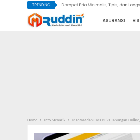
Dompet Pria Minimalis, Tipis, dan Lan
TRENDING
ASURANSI
BIS
Home
Info Menarik
Manfaat dan Cara Buka Tabungan Online,