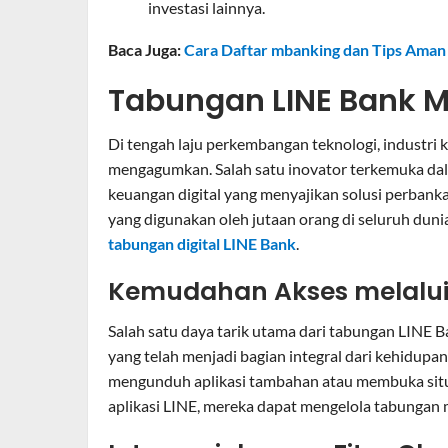
investasi lainnya.
Baca Juga:
Cara Daftar mbanking dan Tips Aman
Tabungan LINE Bank M
Di tengah laju perkembangan teknologi, industri 
mengagumkan. Salah satu inovator terkemuka dala
keuangan digital yang menyajikan solusi perbanka
yang digunakan oleh jutaan orang di seluruh dunia
tabungan digital LINE Bank
.
Kemudahan Akses melalui A
Salah satu daya tarik utama dari tabungan LINE 
yang telah menjadi bagian integral dari kehidupan
mengunduh aplikasi tambahan atau membuka situ
aplikasi LINE, mereka dapat mengelola tabungan 