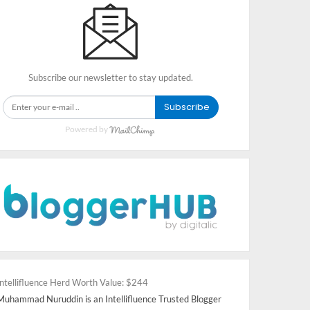
Subscribe our newsletter to stay updated.
Subscribe
Powered by