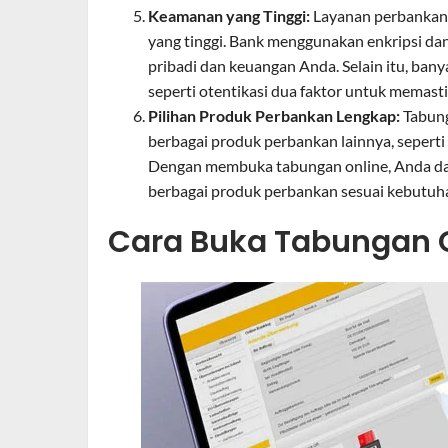
Keamanan yang Tinggi:
Layanan perbankan 
yang tinggi. Bank menggunakan enkripsi da
pribadi dan keuangan Anda. Selain itu, ba
seperti otentikasi dua faktor untuk memas
Pilihan Produk Perbankan Lengkap:
Tabung
berbagai produk perbankan lainnya, seperti 
Dengan membuka tabungan online, Anda d
berbagai produk perbankan sesuai kebutuh
Cara Buka Tabungan 