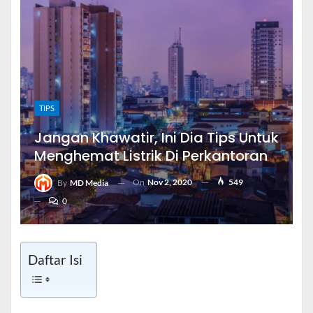
TIPS
Jangan Khawatir, Ini Dia Tips Untuk
Menghemat Listrik Di Perkantoran
On
Nov 2, 2020
549
By
MD Media
0
Daftar Isi