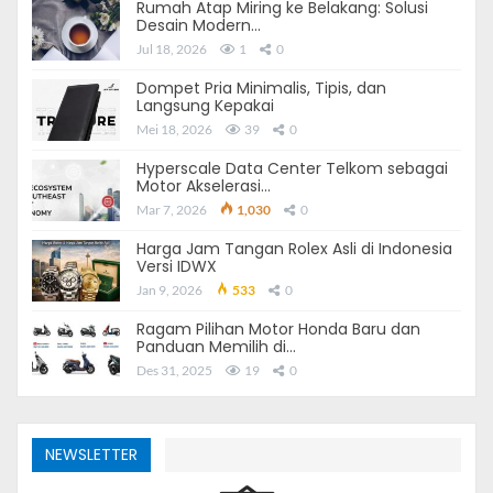
Rumah Atap Miring ke Belakang: Solusi
Desain Modern…
Jul 18, 2026
1
0
Dompet Pria Minimalis, Tipis, dan
Langsung Kepakai
Mei 18, 2026
39
0
Hyperscale Data Center Telkom sebagai
Motor Akselerasi…
Mar 7, 2026
1,030
0
Harga Jam Tangan Rolex Asli di Indonesia
Versi IDWX
Jan 9, 2026
533
0
Terkadang, unit operasional di sektor
industri
akan
Ragam Pilihan Motor Honda Baru dan
mengalami pemborosan listrik apabila dinyalakan secara
Panduan Memilih di…
terus-menerus.
Des 31, 2025
19
0
Padahal, belum tentu komponen operasional tersebut
pasti digunakan sepanjang waktu. Oleh karena itu, kamu
NEWSLETTER
harus mengecek unit operasional yang paling berisiko
menimbulkan boros listrik secara berkala.