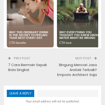
Apabila anda sedang mencari jasa penulis artikel, berikut
ini ada list harga jasa penulisan artikel yang saya
temukan di internet. Harga ini saya kutip dari situs
elmailclinton.com.
Harga Jasa Penulis
Artikel
Harga jasa penulisan artikel di elmailclinton.com
PREV POST
NEXT POST
disajikan dalam beberapa paket. Saat ini situs tersebut
7 Cara Bermain Sepak
Bingung Mencari Jasa
menyediakan 3 paket harga jasa penulisan artikel.
Bola Singkat
Arsitek Terbaik?
Emporio Architect Saja
LEAVE A REPLY
Your email address will not be published.