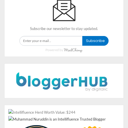
Penulis Berpengalaman
(Lebih dari 1 tahun
menulis topik tertentu)
Riset Topik mendalam
(Penulis melakukan riset
mendalam untuk topik yang akan ditulis)
Subscribe our newsletter to stay updated.
Penilaian konsumen
(Rating Lebih dari 4,5 Skala 5,
6 bulan terakhir)
Subscribe
Jumlah Kata
(700 – 1000 kata per artikel)
Powered by
Gaya Bahasa
(Formal, semi-formal, santai)
Revisi
(3 Kali revisi minor)
Lama Pengerjaan
(4 hari kerja setelah pembayaran
diterima)
Quality Control
(Artikel direview editor sebelum
dikirim)
Harga Rp 30.000 per artikel
Baca Juga:
Kursus Online Bahasa Inggris Terbaik dalam
Program Prakerja