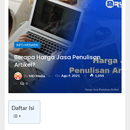
INFO MENARIK
Berapa Harga Jasa Penulisan
Artikel?
On
Agu 9, 2021
1,054
By
MD Media
0
Harga Jasa Penulisan Artikel
Daftar Isi