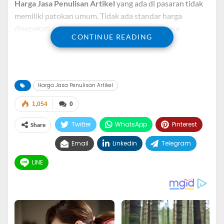
Harga Jasa Penulisan Artikel
yang ada di pasaran tidak
memiliki patokan umum. Tidak ada standar harga
disepakati sehingga beragam tawaran harga jasa
CONTINUE READING
penulisan artikel di internet.
Umumnya harga penulisan artikel dihitung dari jumlah
kata, ini pun cukup “variatif” karena harga per 100 kata
Harga Jasa Penulisan Artikel
juga tidak ada standar harganya. Oleh karena itu tak
jarang di internet ditemukan harga artikel yang
1,054
0
selisihnya jauh walaupun jumlah katanya sama.
Twitter
WhatsApp
Pinterest
Share
Harga artikel murah atau pun mahal belum menjamin
Email
Linkedin
Telegram
baik atau jeleknya kualitas artikel. Karena setiap jasa
penulis artikel memiliki karakter masing-masing dan
LINE
pastinya ada kekurangan dan kelebihan.
Sebagai pembeli harus memiliki standar sendiri sehingga
bisa memilah mana artikel yang sesuai standar. Standar
ini meliputi gaya bahasa, bebas typo, SEO, LSI, dll.