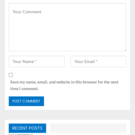
goreng sosis bakso, menu ini terlihat sederhana dan
murah namun memiliki kandungan gizi yang cukup untuk
menjaga kebutuhan gizi tubuh keluarga. Berikut ini
adalah bahan-bahan yang dibutuhkan untuk membuat
mi goreng sosis bakso.
Bahan-bahan:
1 butir telur
1 mi telur kering
Bakso, belah dua
Save my name, email, and website in this browser for the next
2 buah sosis, diiris
time I comment.
Sawi, dipotong
3 siung bawang putih, dihaluskan
2 butir bawang merah, dihaluskan
3 sendok makan kecap manis
1 sendok makan saus tiram
1 sendok teh kecap ikan
RECENT POSTS