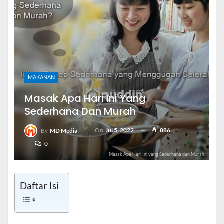
MAKANAN
Masak Apa Hari Ini Yang
Sederhana Dan Murah
On
Jul 5, 2022
886
By
MD Media
0
Masak Apa Hari Ini yang Sederhana dan Murah
Daftar Isi