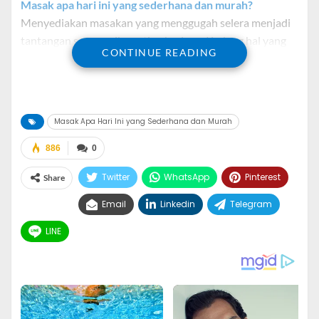
Masak apa hari ini yang sederhana dan murah?
Menyediakan masakan yang menggugah selera menjadi
tantangan seorang ibu setiap harinya. Kadang hal yang
CONTINUE READING
seperti ini terlihat sepele namun juga dapat membuat
pusing kepala jika belum menemukan resep masakan di
pagi hari.
Masak Apa Hari Ini yang Sederhana dan Murah
Tak hanya lezat tentu saja makanan yang dikonsumsi
harus mengandung gizi cukup agar kebutuhan gizi
886
0
terpenuhi di setiap harinya. Namun, menentukan menu
lezat yang mengandung gizi cukup itu bukan perkara
Twitter
WhatsApp
Pinterest
Share
yang mudah, oleh karena itu butuh list resep masakan
Email
Linkedin
Telegram
yang banyak agar tidak dipusingkan dengan masalah
dapur.
LINE
Masak Apa Hari Ini yang
Sederhana dan Murah