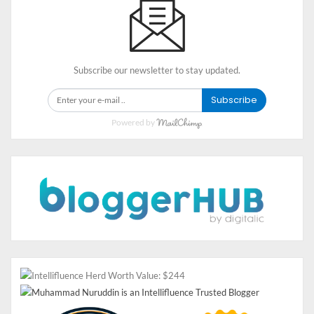
2. Udang saus padang.
Masih bingung “masak apa hari ini yang sederhana dan
murah?” ini nih menu selanjutnya yang bisa kamu coba.
Subscribe our newsletter to stay updated.
Menu udang saus padang, berikut ini bahan-bahan yang
perlu disiapkan.
Subscribe
Bahan-bahan:
Powered by
Udang kupas
3 siung bawang putih
6 butir bawang merah
1 ruas jahe
10 cabai merah besar
2 sendok makan saus tomat
2 sendok makan saus pedas
Gula
Kecap manis
Garam secukupnya