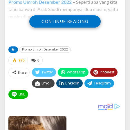
Promo Umroh Desember 2022
– Seperti apa yang kita
tahu bahwa di Arab Saudi mempunyai dua musim, yaitu
musim dingin dan musim panas. Hal ini tentu
CONTINUE READING
berpengaruh pada jemaah yang akan pergi umroh ke
Baitullah, khususnya bagi warna negara Indonesia yang
akan pergi umroh pada bulan Desember.
Promo Umroh Desember 2022
Pada bulan Desember dan Januari di Arab Saudi sedang
ada pada musim dingin, sedangkan musim panas di Arab
975
0
Saudi hampir terjadi disepanjang tahun.
Twitter
WhatsApp
Pinterest
Share
Bagi anda yang mendapatkan promo umroh Desember
Email
Linkedin
Telegram
2022 atau akan berangkat umroh pada bulan Desember
simak berikut ini ada beberapa persiapannya.
LINE
Dapat Promo Umroh
Desember 2022? Ini
Persiapannya!