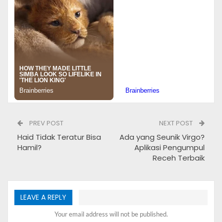
PREV POST
NEXT POST
Promo Umroh Bulan Desember 2022
Haid Tidak Teratur Bisa
Ada yang Seunik Virgo?
1. Jaga Tubuh
Hamil?
Aplikasi Pengumpul
Receh Terbaik
Kesehatan dan kebugaran tubuh sebelum melakukan
umroh harus benar-benar terjaga. Lakukan olahraga
secara rutin setiap pagi, cukupi asupan gizi setiap harinya
LEAVE A REPLY
dan jangan lupa minum air putih yang cukup.
Your email address will not be published.