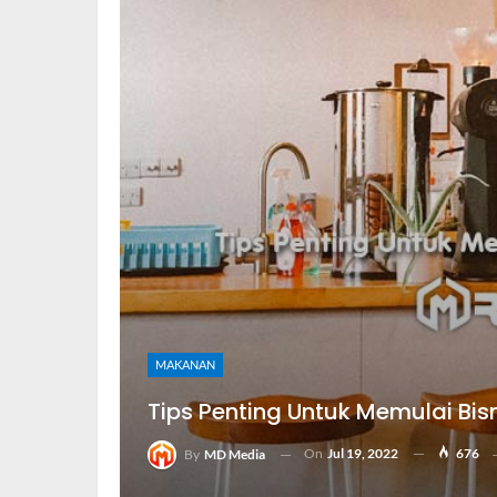
MAKANAN
Tips Penting Untuk Memulai Bis
On
Jul 19, 2022
676
By
MD Media