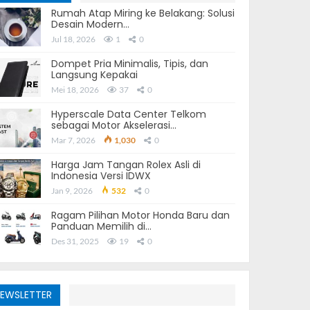
Rumah Atap Miring ke Belakang: Solusi
Desain Modern…
Jul 18, 2026
1
0
Dompet Pria Minimalis, Tipis, dan
Langsung Kepakai
Mei 18, 2026
37
0
Hyperscale Data Center Telkom
sebagai Motor Akselerasi…
Mar 7, 2026
1,030
0
Harga Jam Tangan Rolex Asli di
Indonesia Versi IDWX
Jan 9, 2026
532
0
Ragam Pilihan Motor Honda Baru dan
Panduan Memilih di…
Des 31, 2025
19
0
EWSLETTER