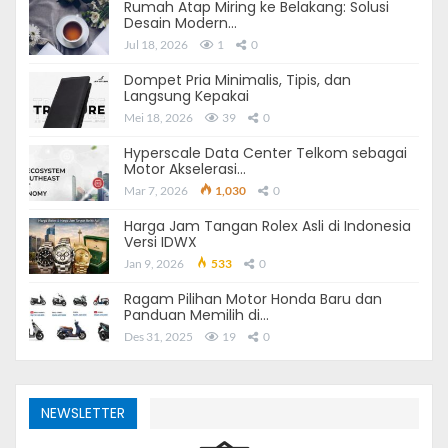
Ada banyak kemudahan dan fasilitas yang
Rumah Atap Miring ke Belakang: Solusi
Desain Modern…
menguntungkan penggemar bola. Berikut ini alasan
Jul 18, 2026
1
0
mengapa harus memilih streambola.com:
Dompet Pria Minimalis, Tipis, dan
Langsung Kepakai
1. Nonton Gratis
Mei 18, 2026
39
0
Penggemar bola tidak perlu mengeluarkan biaya untuk
Hyperscale Data Center Telkom sebagai
dapat menikmati siaran bola secara langsung. Karena live
Motor Akselerasi…
Mar 7, 2026
1,030
0
streaming bola tercepat di streambola.com tanpa biaya
alias gratis.
Harga Jam Tangan Rolex Asli di Indonesia
Versi IDWX
2. List Pertandingan Sepak
Jan 9, 2026
533
0
Bola Lengkap
Ragam Pilihan Motor Honda Baru dan
Panduan Memilih di…
Ada banyak link pertandingan bola pada list
Des 31, 2025
19
0
streambola.com, jadi penggemar bola bisa sepuasnya
menonton bola gratis. Kamu bisa menonton
La Liga
,
EPL
,
Serie A
, dan
Bundesliga
, dan
Liga Champions
,
Liga Eropa
,
NEWSLETTER
sampai dengan
Piala Dunia
hanya berkunjung ke situs