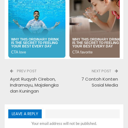
Server yang memiliki performa kilat akan membuat
suasana menonton bola semakin seru, seperti saat
menonton bola di
streambola.com
.
Live Streaming bola tercepat bisa melalui situs streaming
bola tersebut. Streaming akan lancar saat pertandingan
bola berlangsung.
Streambola.com merupakan situs live streaming bola
terlengkap dan terbaik, pengalaman menontong
PREV POST
NEXT POST
pertandingan tanpa buffer akan kamu dapatkan.
Ayat Ruqyah Cirebon,
7 Contoh Konten
Indramayu, Majalengka
Sosial Media
Situs streaming bola dibangun untuk membantu pegila
dan Kuningan
bola tanah air mendapatkan pengalaman menonton bola
yang menyenangkan.
Nonton Bola Online Gratis
LEAVE A REPLY
di Streambola.com
Your email address will not be published.